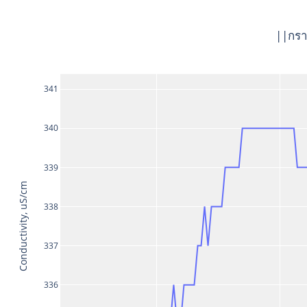
||กรา
341
340
339
Conductivity, uS/cm
338
337
336